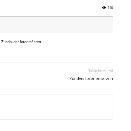
740
world.de
Zündbilder fotografieren.
Nächster Artikel
Zündverteiler ersetzen