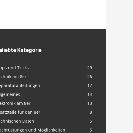
eliebte Kategorie
pps und Tricks
29
echnik am 8er
26
eparaturanleitungen
17
llgemeines
14
ektronik am 8er
13
satzteile für den 8er
8
echnischen Daten
5
achrüstungen und Möglichkeiten
5