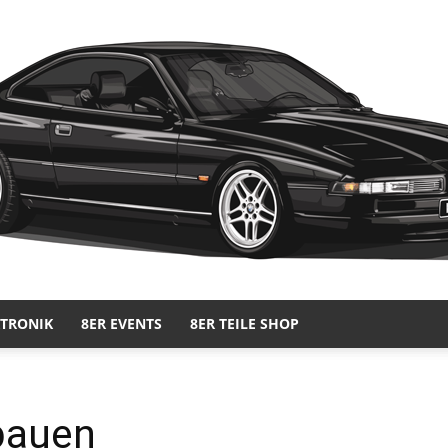
KTRONIK
8ER EVENTS
8ER TEILE SHOP
e31-
bauen