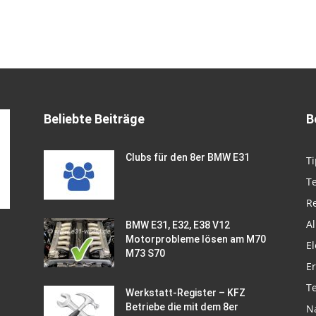
Beliebte Beiträge
B
Clubs für den 8er BMW E31
Ti
T
R
A
BMW E31, E32, E38 V12
Motorprobleme lösen am M70
El
M73 S70
Er
T
Werkstatt-Register – KFZ
Betriebe die mit dem 8er
N